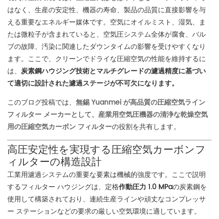
はなく、生産の安定性、機器の寿命、製品の品質に直接影響を与
える重要なエネルギー媒体です。空気にオイルミスト、湿気、ま
たは微粒子が含まれていると、空気圧システム全体が腐食、バル
ブの故障、汚染に関連したダウンタイムの影響を受けやすくなり
ます。ここで、
クリーンでドライな圧縮空気の性能を維持するに
は、
炭素鋼ハウジング技術とマルチグレードの濾過精度に基づい
て適切に設計された濾過ステージが不可欠になります。
このブログ投稿では、
無錫 Yuanmei が高品質の圧縮空気ライン
フィルター メーカーとして、産業用空気圧機器の清浄な乾燥空気
用の
圧縮空気カーボン フィルター
の役割を共有します
。
高圧安定性を実現する圧縮空気カーボンフ
ィルターの構造設計
工業用濾過システムの重要な要素は機械的強度です。ここで説明
するフィルター ハウジングは、定格
作動圧力 1.0 MPa
の炭素鋼を
使用して構築されており、連続生産ラインや頑丈なコンプレッサ
ー ステーションなどの要求の厳しい空気環境に適しています。