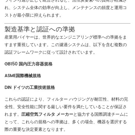
ラインろ過が正しく統合されると、活性炭要素への負荷が軽減さ
れ、システム全体の効率が向上し、メンテナンスの頻度と運用コ
ストが最小限に抑えられます。
製造基準と認証への準拠
産業用バイヤーは、世界的なエンジニアリング標準への準拠をま
すます重視しています。この濾過システムは、以下を含む複数の
認証フレームワークに従って設計されています。
GB150 国内圧力容器規格
ASME国際機械規格
DIN ドイツの工業技術規格
これらの認証により、フィルター ハウジングが耐圧性、材料の完
全性、安全性能に関する厳しい要件を満たしていることが保証さ
れます。
圧縮空気フィルタ メーカー
と協力する国際調達チームに
とって
、これらの規格への準拠は、多くの場合、機器を選択する
際の重要な決定要素となります。