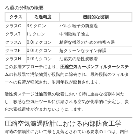
ろ過の分類の概要
クラス
ろ過精度
機能的な役割
クラスC
3ミクロン
バルク粒子の前濾過
クラスT
1ミクロン
中間微粒子除去
クラスA
0.01ミクロン
精密な機器のための精密ろ過
クラスF
0.01ミクロン
超クリーンなライン保護
クラスH
0.01ミクロン
油蒸気の活性炭吸着
この多層アプローチにより、
圧縮空気カーボンフィルターシステ
ム
の各段階で汚染物質が段階的に除去され、最終段階のフィルタ
ーへの負荷が軽減され、耐用年数が延長されます。
活性炭ステージは油蒸気の吸着において特に重要な役割を果た
し、敏感な空気圧ツールに供給される空気が化学的に安定し、炭
化水素残留物が含まれないようにします。
圧縮空気濾過設計における内部防食工学
濾過の信頼性において最も見落とされている要素の 1 つは、内部