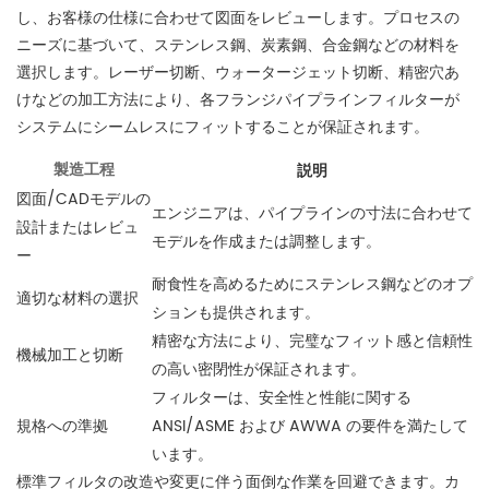
し、お客様の仕様に合わせて図面をレビューします。プロセスの
ニーズに基づいて、ステンレス鋼、炭素鋼、合金鋼などの材料を
選択します。レーザー切断、ウォータージェット切断、精密穴あ
けなどの加工方法により、各フランジパイプラインフィルターが
システムにシームレスにフィットすることが保証されます。
製造工程
説明
図面/CADモデルの
エンジニアは、パイプラインの寸法に合わせて
設計またはレビュ
モデルを作成または調整します。
ー
耐食性を高めるためにステンレス鋼などのオプ
適切な材料の選択
ションも提供されます。
精密な方法により、完璧なフィット感と信頼性
機械加工と切断
の高い密閉性が保証されます。
フィルターは、安全性と性能に関する
ANSI/ASME および AWWA の要件を満たして
規格への準拠
います。
標準フィルタの改造や変更に伴う面倒な作業を回避できます。カ