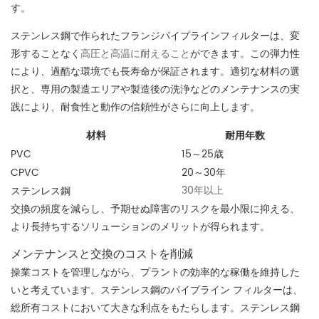
す。
ステンレス鋼で作られたフランジパイプラインフィルターは、変
形することなく
高圧と高温に耐えること
ができます。この弾力性
により、過酷な環境でも長寿命が保証されます。適切な材料の選
択と、専用の製造エリアや製造後の洗浄などのメンテナンスの実
践により、耐食性と動作の信頼性がさらに向上します。
材料
耐用年数
PVC
15～25歳
CPVC
20～30年
30年以上
ステンレス鋼
交換の頻度を減らし、予期せぬ障害のリスクを最小限に抑える、
より長持ちするソリューションのメリットが得られます。
メンテナンスと交換のコストを削減
操業コストを管理しながら、プラントの効率的な稼働を維持した
いと考えています。ステンレス鋼のパイプライン フィルターは、
総所有コストにおいて大きな利点をもたらします。ステンレス鋼