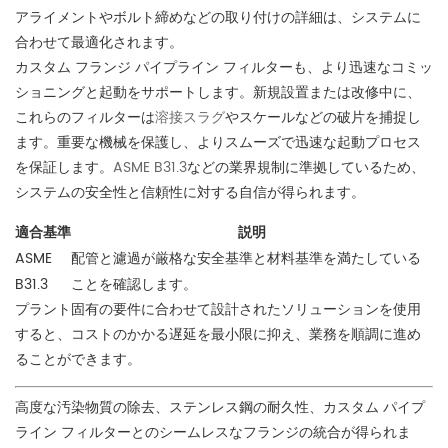
アライメントやボルト締めなどの取り付けの詳細は、システムに
合わせて最適化されます。
カスタム フランジ パイプライン フィルターも、より迅速なコミッ
ショニングと起動をサポートします。新規設置または改修中に、
これらのフィルターは
溶接スラグ
やスケールなどの破片を捕捉し
ます。重要な機械を保護し、よりスムーズで迅速な起動プロセス
を保証します。
ASME B31.3
などの業界規制に準拠しているため
、
システムの安全性と信頼性に対する自信が得られます。
適合基準
説明
ASME
配管と濾過が厳格な安全基準と材料基準を満たしている
B31.3
ことを確認します。
プラント固有の要件に合わせて設計されたソリューションを使用
すると、コストのかかる遅延を最小限に抑え、業務を順調に進め
ることができます。
高度な汚染物質の除去、ステンレス鋼の耐久性、カスタム パイプ
ライン フィルターとのシームレスなフランジの統合が得られま