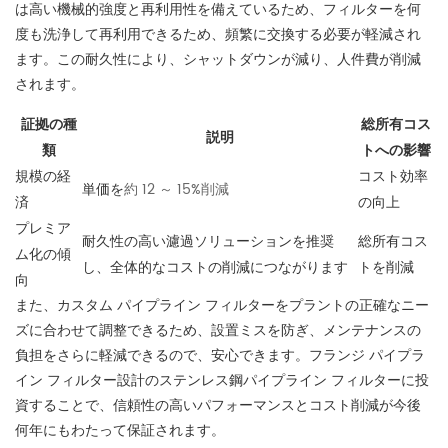
は高い機械的強度と再利用性を備えているため、フィルターを何
度も洗浄して再利用できるため、頻繁に交換する必要が軽減され
ます。この耐久性により、シャットダウンが減り、人件費が削減
されます。
証拠の種
総所有コス
説明
類
トへの影響
規模の経
コスト効率
単価を
約 12 ～ 15%削減
済
の向上
プレミア
耐久性の高い濾過ソリューションを推奨
総所有コス
ム化の傾
し、全体的なコストの削減につながります
トを削減
向
また、カスタム パイプライン フィルターをプラントの正確なニー
ズに合わせて調整できるため、設置ミスを防ぎ、メンテナンスの
負担をさらに軽減できるので、安心できます。フランジ パイプラ
イン フィルター設計のステンレス鋼パイプライン フィルターに投
資することで、信頼性の高いパフォーマンスとコスト削減が今後
何年にもわたって保証されます。