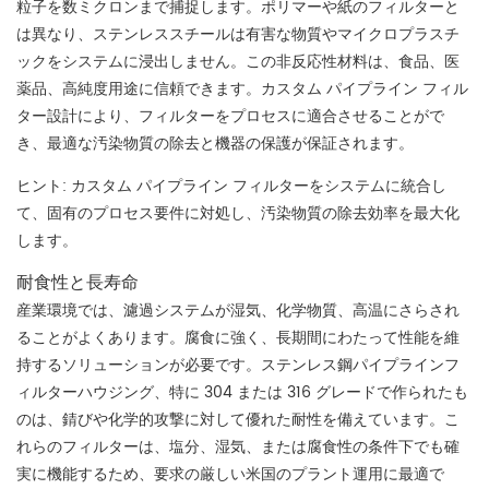
粒子を数ミクロンまで捕捉します。ポリマーや紙のフィルターと
は異なり、ステンレススチールは有害な物質やマイクロプラスチ
ックをシステムに浸出しません。この非反応性材料は、食品、医
薬品、高純度用途に信頼できます。カスタム パイプライン フィル
ター設計により、フィルターをプロセスに適合させることがで
き、最適な汚染物質の除去と機器の保護が保証されます。
ヒント: カスタム パイプライン フィルターをシステムに統合し
て、固有のプロセス要件に対処し、汚染物質の除去効率を最大化
します。
耐食性と長寿命
産業環境では、濾過システムが湿気、化学物質、高温にさらされ
ることがよくあります。腐食に強く、長期間にわたって性能を維
持するソリューションが必要です。ステンレス鋼パイプラインフ
ィルターハウジング、特に 304 または 316 グレードで作られたも
のは、錆びや化学的攻撃に対して優れた耐性を備えています。こ
れらのフィルターは、塩分、湿気、または腐食性の条件下でも確
実に機能するため、要求の厳しい米国のプラント運用に最適で