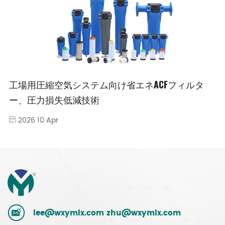
工場用圧縮空気システム向け省エネACFフィルタ
ー、圧力損失低減技術
2026 10 Apr
lee@wxymlx.com
zhu@wxymlx.com