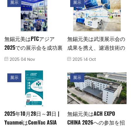
展示
展示
無錫元美はPTCアジア
無錫元美は武漢展示会の
2025での展示会を成功裏
成果を携え、濾過技術の
に終了しました！
新たな旅に乗り出す
2025 04 Nov
2025 14 Oct
展示
展示
2025年10月28日～31日 |
無錫元美はACH EXPO
YuanmeiはComVac ASIA
CHINA 2026への参加を招